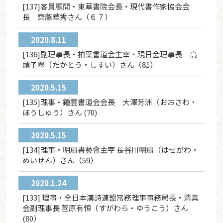
[137]客員顧問・東華書院会長・現代書作家協会会
長 齊藤華秀さん（６７）
2020.8.11
[136]副理事長・柏葉書道会主宰・現日会理事長 高
頭子翠（たかとう・しすい）さん（81）
2020.5.15
[135]理事・鍾雲書道会会長 大澤芳洲（おおさわ・
ほうしゅう）さん (70)
2020.5.15
[134]理事・明扇書藝會主宰 長谷川明扇（はせがわ・
めいせん）さん（59）
2020.1.24
[133] 理事・全日本漢詩連盟常務理事事務局長・清真
会副理事長 菅原有恒（すがわら・ゆうこう）さん
(80）