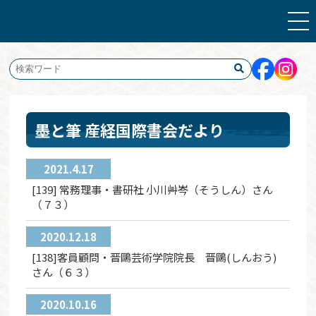
墨と筆 産経国際書会だより
2021.4.17
[139] 常務理事・書研社 小川艸岑（そうしん）さん
（７３）
2020.12.18
[138]客員顧問・晋鷗芸術学院院長 晋鷗(しんおう)
さん（６３）
2020.10.16