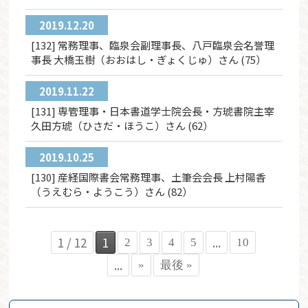
2019.12.20
[132] 常務理事、臨泉会副理事長、八戸臨泉会名誉理
事長 大橋玉樹（おおはし・ぎょくじゅ）さん (75）
2019.11.22
[131] 専管理事・日本書道学士院会長・方琥書院主宰
久田方琥（ひさだ・ほうこ）さん (62）
2019.10.25
[130] 産経国際書会常務理事、土筆会会長 上村陽香
（うえむら・ようこう）さん (82）
1 / 12
1
...
2
3
4
5
10
...
»
最後 »