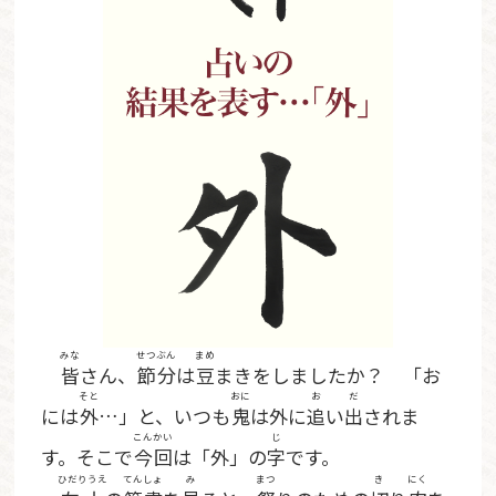
みな
せつぶん
まめ
皆
さん、
節分
は
豆
まきをしましたか？ 「お
そと
おに
お
だ
には
外
…」と、いつも
鬼
は外に
追
い
出
されま
こんかい
じ
す。そこで
今回
は「外」の
字
です。
ひだりうえ
てんしょ
み
まつ
き
にく