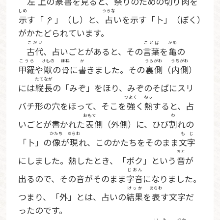
左上
の
篆書
を
見
ると、
祭
りのための
切
り
肉
を
しめ
うらな
示
す「
」（し）と、
占
いを示す「卜」（ぼく）
がかたどられています。
こだい
ことば
かめ
古代
、占いごとがあると、その
言葉
を
亀
の
こうら
けもの
ほね
か
うらがわ
うちがわ
甲羅
や
獣
の
骨
に
書
きました。その
裏側
（
内側
）
たてなが
には
縦長
の「みぞ」をほり、みぞのそばにスリ
つよく
ねっ
バチ形の穴をほって、そこを
強
く
熱
すると、占
おもて
わ
いごとが書かれた
表
側（外側）に、ひび
割
れの
かたち
あらわ
もじ
「卜」の
像
が
現
れ、このかたちをそのまま
文字
おと
にしました。熱したとき、「ボク」という
音
が
じおん
出るので、その音がそのまま
字音
になりました。
けっか
あらわ
つまり、「外」とは、占いの
結果
を
表
す文字だ
ったのです。
いみ
つか