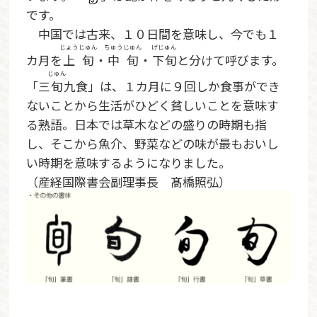
です。
中国では古来、１０日間を意味し、今でも１
じょうじゅん
ちゅうじゅん
げじゅん
カ月を
上旬
・
中旬
・
下旬
と分けて呼びます。
じゅん
「三
旬
九食」は、１カ月に９回しか食事ができ
ないことから生活がひどく貧しいことを意味す
る熟語。日本では草木などの盛りの時期も指
し、そこから魚介、野菜などの味が最もおいし
い時期を意味するようになりました。
（産経国際書会副理事長 髙橋照弘）