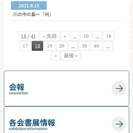
2021.8.15
川の中の島ー「州」
18 / 41
...
...
« 先頭
«
10
16
18
...
...
17
19
20
30
40
»
最後 »
会報
newsletter
各会書展情報
exhibition information