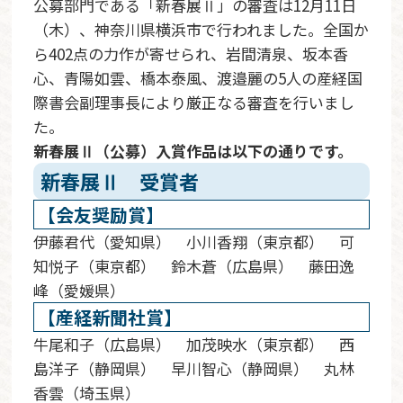
公募部門である「新春展Ⅱ」の審査は12月11日
（木）、神奈川県横浜市で行われました。全国か
ら402点の力作が寄せられ、岩間清泉、坂本香
心、青陽如雲、橋本泰風、渡邉麗の5人の産経国
際書会副理事長により厳正なる審査を行いまし
た。
新春展Ⅱ（公募）入賞作品は以下の通りです。
新春展Ⅱ 受賞者
【会友奨励賞】
伊藤君代（愛知県） 小川香翔（東京都） 可
知悦子（東京都） 鈴木蒼（広島県） 藤田逸
峰（愛媛県）
【産経新聞社賞】
牛尾和子（広島県） 加茂映水（東京都） 西
島洋子（静岡県） 早川智心（静岡県） 丸林
香雲（埼玉県）