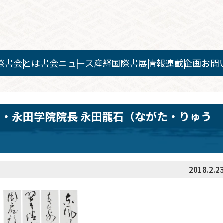
際書会とは
書会ニュース
産経国際書展情報
連載企画
お問
理事・永田学院院長 永田龍石（ながた・りゅう
2018.2.2