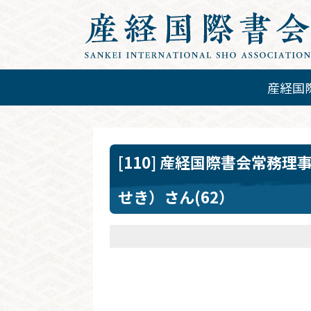
産経国
[110] 産経国際書会常務
せき）さん(62）