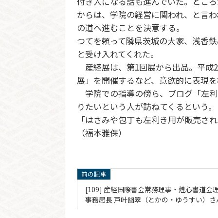
付き人になる話も進んでいた。ところ
からは、学院の経営に関われ、と言わ
の道へ進むことを決意する。
つてを頼って隣県茨城の大家、浅香鉄
と受け入れてくれた。
産経展は、第1回展から出品。平成2
展」を開催するなど、意欲的に表現を
学院での指導の傍ら、ブログ「左利
りたいという人が訪ねてくるという。
「はさみや包丁も左利き用が販売され
（福本雅保）
[109] 産経国際書会常務理事・煌心書道会
事務局長 戸叶幽翠（とかの・ゆうすい）さん(