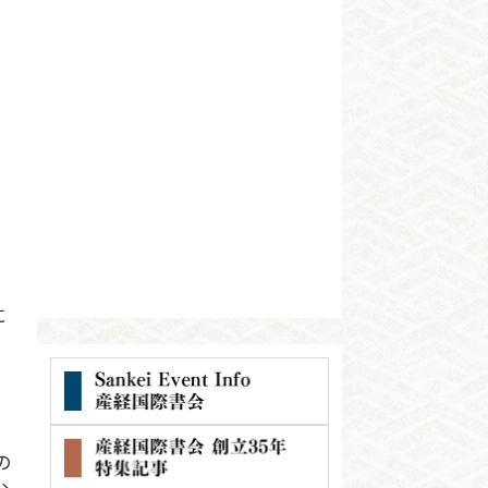
に
。
、
の