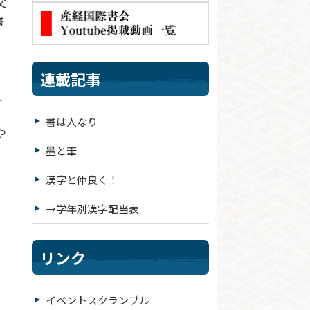
父
書
」
連載記事
人
書は人なり
や
墨と筆
漢字と仲良く！
→学年別漢字配当表
リンク
イベントスクランブル