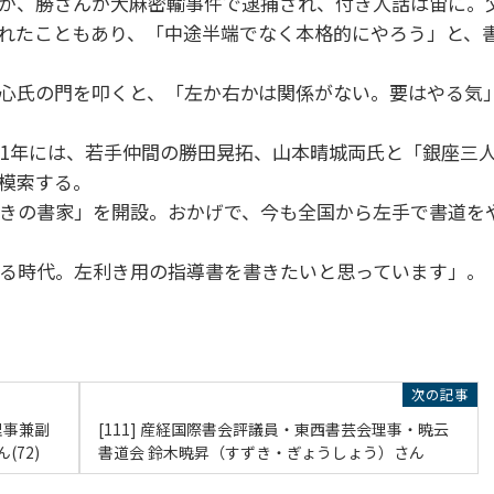
が、勝さんが大麻密輸事件で逮捕され、付き人話は宙に。
れたこともあり、「中途半端でなく本格的にやろう」と、
心氏の門を叩くと、「左か右かは関係がない。要はやる気
1年には、若手仲間の勝田晃拓、山本晴城両氏と「銀座三
模索する。
きの書家」を開設。おかげで、今も全国から左手で書道を
る時代。左利き用の指導書を書きたいと思っています」。
理事兼副
[111] 産経国際書会評議員・東西書芸会理事・暁云
72)
書道会 鈴木暁昇（すずき・ぎょうしょう）さん