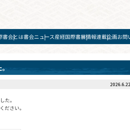
際書会とは
書会ニュース
産経国際書展情報
連載企画
お問
た。
2026.6.2
ました。
ください。