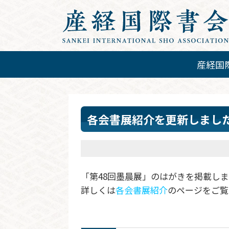
産経国
各会書展紹介を更新しまし
「第48回墨晨展」のはがきを掲載し
詳しくは
各会書展紹介
のページをご覧