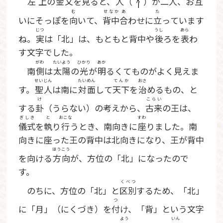
左上
の
金文
を
見
ると、
人
（
）が
二人
、お
互
む
せなか
あ
た
いにそっぽを
向
いて、
背中
合
わせに
立
っています
じつ
うし
あら
ね。
実
は「北」は、もともと背中や
後
ろを
表
わ
す文字でした。
がわ
たいよう
ひかり
あか
南
側
は
太陽
の
光
が
明
るくてものがよく見えま
せいじん
たいめん
てんか
おさ
す。
聖人
は南に
対面
して
天下
を
治
めるもの、と
け
こらい
する
卦
（うらない）の考えから、
古来
の王は、
ぎしき
と
おこな
すわ
儀式
を
執
り
行
うとき、南向きに
座
りました。南
向きに座った王の背中は北向きになり、王が背中
ほうこう
を向ける
方向
が、方位の「北」になったので
す。
くべつ
のちに、方位の「北」と
区別
するため、「北」
つ
に「月」（にくづき）を
付
け、「背」という文字
よう
いん