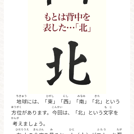
ちきゅう
ひがし
にし
みなみ
きた
地球
には、「
東
」「
西
」「
南
」「
北
」という
ほうがく
こんかい
もじ
方位
があります。
今回
は、「北」という
文字
を
かんが
考
えましょう。
ひだりうえ
きんぶん
み
ひと
ふたり
たが