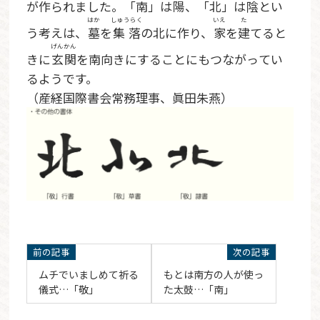
が
作
られました。「南」は
陽
、「北」は
陰
とい
はか
しゅうらく
いえ
た
う考えは、
墓
を
集落
の北に作り、
家
を
建
てると
げんかん
きに
玄関
を南向きにすることにもつながってい
るようです。
（産経国際書会常務理事、眞田朱燕）
ムチでいましめて祈る
もとは南方の人が使っ
儀式…「敬」
た太鼓…「南」