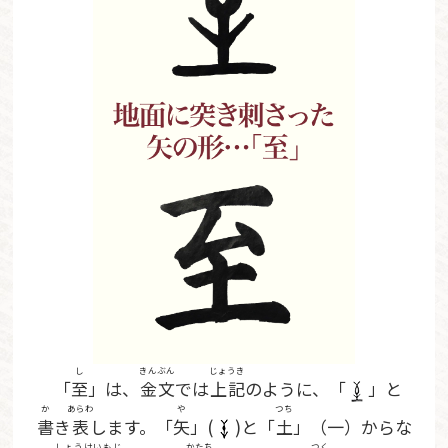
し
きんぶん
じょうき
「
至
」は、
金文
では
上記
のように、「
」と
か
あらわ
や
つち
書
き
表
します。「
矢
」(
)と「
土
」（一）からな
しょうけいもじ
かたち
つく