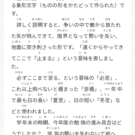
る
象形文字
（ものの
形
をかたどって
作
られた）で
す。
くわ
せつめい
あらそ
なか
てき
はな
詳
しく
説明
すると、
争
いの
中
で
敵
から
放
たれ
と
げんかい
いきお
うしな
た矢が
飛
んできて、
限界
となって
勢
いを
失
い、
じめん
つ
さ
とお
地面
に
突
き
刺
さった形です。「
遠
くからやってき
と
いみ
てここで『
止
まる』」という
意味
を表しまし
た。
かなら
いた
ひっ
必
ずここまで
至
る、という意味の「
必
至」、
いじょう
きわ
ごく
いちねんじゅう
これ
以上
飛べないと
極
まった「至
極
」、
一年中
もっと
ひ
なが
げ
みじか
とうじ
で
最
も
日
の
長
い「
夏
至」、日の
短
い「
冬至
」な
つか
どと
使
われました。
がくねんまつ
じき
こんねんど
べんきょう
すす
ぐあい
学年末
の
時期
、
今年度
の
勉強
の
進
み
具合
はど
がくしゅう
まえ
うでしたか？
学習
の勢いを失わないで
前
へ