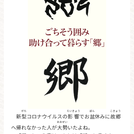
がた
えいきょう
ぼん
こきょう
新
型
コロナウイルスの
影響
でお
盆
休みに
故郷
おおぜい
へ帰れなかった人が
大勢
いたよね。