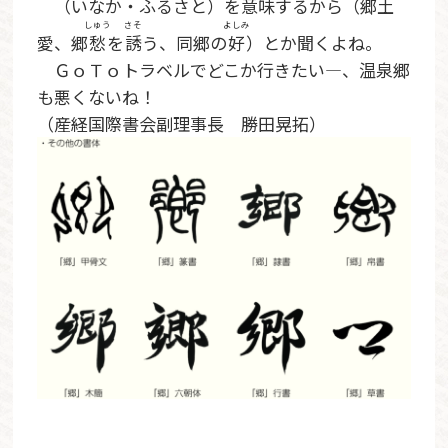
（いなか・ふるさと）を意味するから（郷土
しゅう
さそ
よしみ
愛、郷
愁
を
誘
う、同郷の
好
）とか聞くよね。
ＧｏＴｏトラベルでどこか行きたい―、温泉郷
も悪くないね！
（産経国際書会副理事長 勝田晃拓）