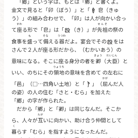
「郷」という字は、もとは「鄕」と書くよ。
金文で見ると「卯（ぼう）」と「
皀（きゅ
う）」の組み合わせで、「卯」は人が向かい合っ
すわ
せんぞ
て
座
る形で「皀」は「
（き）」が
先祖
の祭の
も
そな
うつわ
食事を
盛
って
備
える
器
だよ。宴会でその
をは
さんで２人が座る形だから、（むかいあう）の
きょう
だいじん
意味になる。そこに座る身分の者を
卿
（
大臣
）と
りょうち
いい、のちにその
領地
の意味を含めて の左右に
かが
「邑」（□…四角い土地）と「
」（
屈
んだ人
の姿）の人の住む「さと・むら」を加えた
「郷」の字が作られた。
だから「鄕」と「卿」は同じなんだ。そこか
たが
ら、人々が
互
いに向かい、助け合う仲間として
く
暮
らす「むら」を指すようになったんだ。