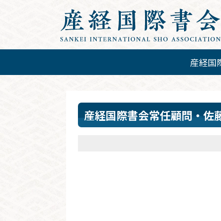
産経国
産経国際書会常任顧問・佐藤