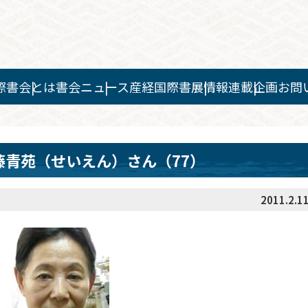
際書会とは
書会ニュース
産経国際書展情報
連載企画
お問
青苑（せいえん）さん（77）
2011.2.1