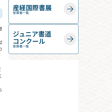
産経国際書展
受賞者一覧
間
ジュニア書道
コンクール
ば
受賞者一覧
の
」
て
く
ら
」