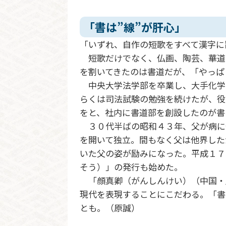
「書は”線”が肝心」
「いずれ、自作の短歌をすべて漢字に
短歌だけでなく、仏画、陶芸、華道
を割いてきたのは書道だが、「やっぱ
中央大学法学部を卒業し、大手化学
らくは司法試験の勉強を続けたが、役
をと、社内に書道部を創設したのが書
３０代半ばの昭和４３年、父が病に
を開いて独立。間もなく父は他界した
いた父の姿が励みになった。平成１７
そう）」の発行も始めた。
「顔真卿（がんしんけい）（中国・
現代を表現することにこだわる。「書
とも。（原誠）