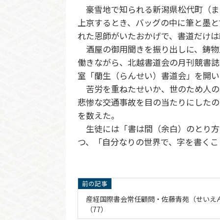
豪雪地で知られる新潟県松代町（ま
上京するとき、バッグの中に筆と墨と
れた恩師がいたおかげで、書道だけは
酒屋の御用聞きを振り出しに、鋳物
働きながら、北越書道会の月刊競書誌
室「蘭生（らんせい）書道会」を開い
苦労を重ねたせいか、世のため人の
悲惨な交通事故を目の当たりにしたの
を数えた。
生徒には「書は間（余白）のとり方
つ、「自分なりの世界で、字を書くこ
産経国際書会常任顧問・佐藤青苑（せいえ
（77）