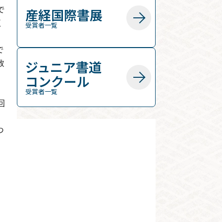
で
産経国際書展
く
受賞者一覧
で
教
ジュニア書道
コンクール
、
受賞者一覧
回
つ