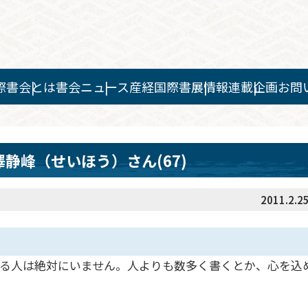
際書会とは
書会ニュース
産経国際書展情報
連載企画
お問
静峰（せいほう）さん(67)
2011.2.2
る人は絶対にいません。人よりも数多く書くとか、心を込