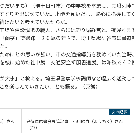
つだいまち）（現十日町市）の中学校を卒業し、就職列車
すずりを忍ばせていた。才能を見いだし、熱心に指導して
続けたいと考えていたからだ。
工場や建設現場の職人、さらには釣り堀経営と、夜遅くま
「蘭亭」で鍛錬。２６歳の若さで、埼玉県鳩ケ谷市に書道
た。
ためにとの思いが強い。市の交通指導員を務めていた当時
を機に始めた社中展「交通安全祈願書道展」は昨秋で４２
が大事」と教える。埼玉県警察学校講師など幅広く活動し
とを楽しんでいきたい」とも語る。（原誠）
ん）さん
産経国際書会専管理事 石川陽竹（ようちく）さん
（77）