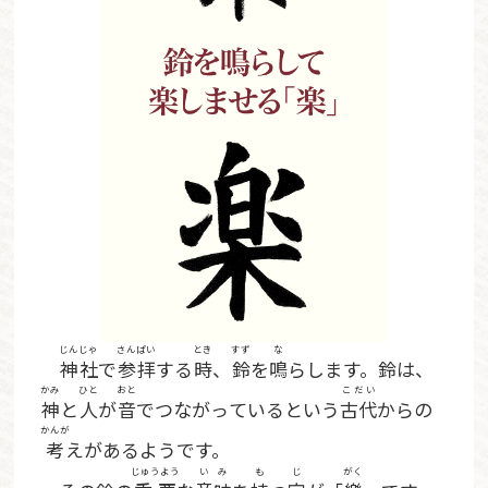
じんじゃ
さんぱい
とき
すず
な
神社
で
参拝
する
時
、
鈴
を
鳴
らします。鈴は、
かみ
ひと
おと
こだい
神
と
人
が
音
でつながっているという
古代
からの
かんが
考
えがあるようです。
じゅうよう
いみ
も
じ
がく