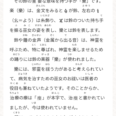
その鈴の
重要
な
意味
を
持
つ
字
が「
樂
」です。
きんぶん
さゆう
楽（樂）は、
金文
をみると
が鈴、
左右
の
いとかざ
て
（幺＝よう）は
糸飾
り、
は鈴のついた持ち
手
ふ
みこ
すがた
あらわ
を
振
る
巫女
の
姿
を
表
し、樂とは鈴を表します。
かね
きんせい
ぞく
で
しんれい
鈴や
鐘
の
金声
（金
属
から
出
る音）は、
神霊
を
とく
とおと
たの
呼ぶため、
特
に
尊
ばれ、神霊を
楽
しませるため
おどり
がっき
つか
の
踊
りには鈴の
楽器
「樂」が
使
われました。
じゃれい
はら
かんが
樂には、
邪霊
を
祓
う力があると
考
えられてい
びょうき
いしゃ
て、
病気
を治すための巫女のお祓いは
医者
の
やくめ
か
役目
も
兼
ねていたようです。そのことからか、
ちりょう
ほんじ
か
治療
の療は「
」が
本字
で、治
と
書
かれてい
いま
ましたが、
今
は使われていません。
くすり